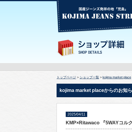
トップページ
>
ショップ一覧
>
kojima market place
kojima market placeからのお知
2025/04/11
KMP×Ritawaco 『5WAY