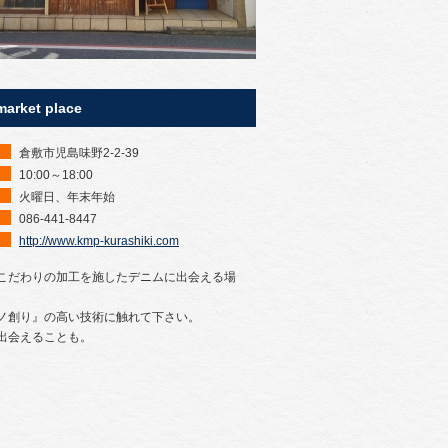
market place
倉敷市児島味野2-2-39
10:00～18:00
火曜日、年末年始
086-441-8447
http://www.kmp-kurashiki.com
こだわりの加工を施したデニムに出会える場
ノ創り』の高い技術に触れて下さい。
出会えることも。