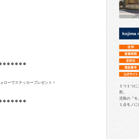
kojima 
✽ ✽ ✽ ✽ ✽ ✽ ✽
ramフォローでステッカープレゼント！
１つ１つに
所。
児島の『モ
✽ ✽ ✽ ✽ ✽ ✽ ✽
１点モノに