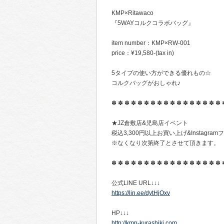
KMP×Ritawaco
『5WAYコルクコラボバッグ』
item number：KMP×RW-001
price：¥19,580-(tax in)
5タイプの使い方ができる優れもの☆
コルクバッグがおしゃれ♪
✽ ✽ ✽ ✽ ✽ ✽ ✽ ✽ ✽ ✽ ✽ ✽ ✽ ✽ ✽ ✽ ✽ 
★JZ倉敷店&児島店イベント
税込3,300円以上お買い上げ&Instag
※なくなり次第終了とさせて頂きます。
✽ ✽ ✽ ✽ ✽ ✽ ✽ ✽ ✽ ✽ ✽ ✽ ✽ ✽ ✽ ✽ ✽ 
公式LINE URL↓↓↓
https://lin.ee/dytHjOxv
HP↓↓↓
http://kmp-kurashiki.com