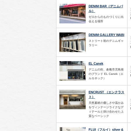
DENIM BAR（デニムバ
ル）
ゼロからのものづくりに出
会える場所
DENIM GALLERY WABI
ストリート初のデニムギャ
ラリー
EL Canek
デニムの街、倉敷市児島発
のブランド EL Canek（エ
ルカネック）
ENCRUST （エンクラス
ト）
天然素材の優しさや温かみ
をヴィンテージライクなデ
ィテールと掛け合わせた上
質なベーシック
FLUI（フルイ）silver &