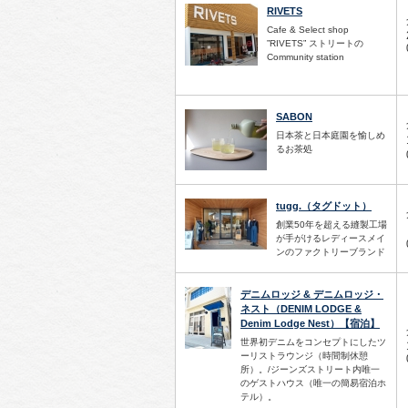
RIVETS
Cafe & Select shop
”RIVETS” ストリートの
Community station
SABON
日本茶と日本庭園を愉しめ
るお茶処
tugg.（タグドット）
創業50年を超える縫製工場
が手がけるレディースメイ
ンのファクトリーブランド
デニムロッジ & デニムロッジ・
ネスト（DENIM LODGE &
Denim Lodge Nest）【宿泊】
世界初デニムをコンセプトにしたツ
ーリストラウンジ（時間制休憩
所）。/ジーンズストリート内唯一
のゲストハウス（唯一の簡易宿泊ホ
テル）。