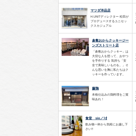
マツダ洋品店
H.UNITディレクター 松田が
プロデュースするユニセッ
クスカジュアル
倉敷おからクッキージー
ンズストリート店
「倉敷おからクッキー」は
大切な人を想って、おやつ
を手作りする 気持ち「安
全で美味しいものを。」そ
んな思いを胸に私たちはク
ッキーを作っています。
藤鶏
本格仕込みの鶏料理をご賞
味あれ！
食堂 sio／ｼｵ
飲み物一杯から気軽にお越し下
さい!!