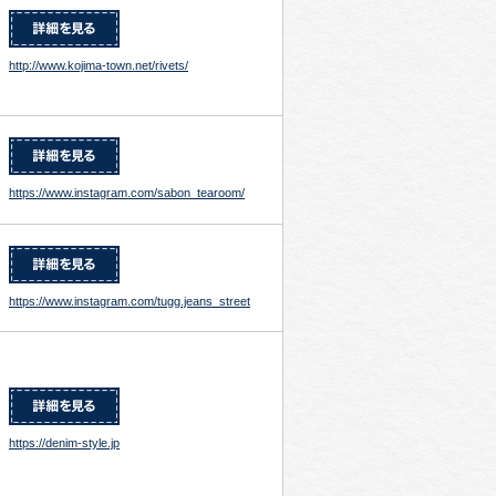
http://www.kojima-town.net/rivets/
https://www.instagram.com/sabon_tearoom/
https://www.instagram.com/tugg.jeans_street
https://denim-style.jp