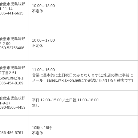
倉敷市児島味野
10:00～18:00
1-11-14
不定休
086-441-6635
倉敷市児島味野
10:00～17:00
2-2-90
不定休
050-53756406
倉敷市児島味野
11:00～15:00
2丁目2-51
営業は基本的に土日祝日のみとなります(ご来店の際は事前に
SlowLifeビル1F
メール：sales1@klax-on.netにて確認いただけると確実です)
086-454-8169
倉敷市児島味野
平日 12:00–15:00／土日祝 11:00–18:00
1-9-27
無し
090-9505-4453
10時～18時
086-486-5761
不定休