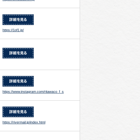
https://1of1.jp/
https://www.instagram.com/ritawaco_f_s
https://rivermail.jp/index.html