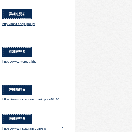
http://hunit.shop-pro.jp/
https://www.motoya.biz/
https://www.instagram.com/fujidori0115/
https://www.instagram.com/sio_________/