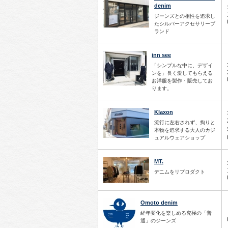
denim
ジーンズとの相性を追求し
たシルバーアクセサリーブ
ランド
inn see
「シンプルな中に、デザイ
ンを」長く愛してもらえる
お洋服を製作・販売してお
ります。
Klaxon
流行に左右されず、拘りと
本物を追求する大人のカジ
ュアルウェアショップ
MT.
デニムをリプロダクト
Omoto denim
経年変化を楽しめる究極の「普
通」のジーンズ