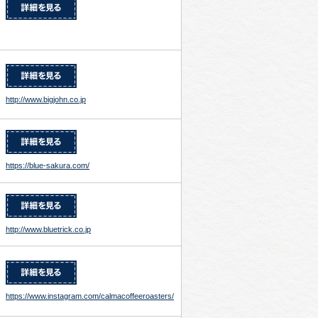
http://www.bigjohn.co.jp
https://blue-sakura.com/
http://www.bluetrick.co.jp
https://www.instagram.com/calmacoffeeroasters/