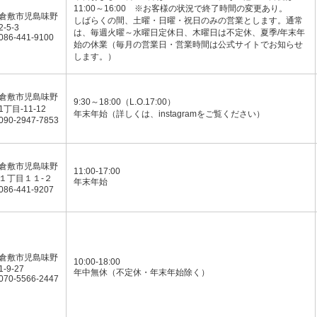
11:00～16:00 ※お客様の状況で終了時間の変更あり。
倉敷市児島味野
しばらくの間、土曜・日曜・祝日のみの営業とします。通常
2-5-3
は、毎週火曜～水曜日定休日、木曜日は不定休、夏季/年末年
086-441-9100
始の休業（毎月の営業日・営業時間は公式サイトでお知らせ
します。）
倉敷市児島味野
9:30～18:00（L.O.17:00）
1丁目-11-12
年末年始（詳しくは、instagramをご覧ください）
090-2947-7853
倉敷市児島味野
11:00-17:00
１丁目１１-２
年末年始
086-441-9207
倉敷市児島味野
10:00-18:00
1-9-27
年中無休（不定休・年末年始除く）
070-5566-2447