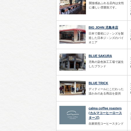
開放感あふれる店内は女性
に優しい雰囲気です。
BIG JOHN 児島本店
日本で最初にジ－ンズを製
造した日本ジ－ンズのパイ
オニア
BLUE SAKURA
児島の染色加工工場で誕生
したブランド
BLUE TRICK
ディティールにこだわった
温かみのある商品を提供
calma coffee roasters
(カルマコーヒーロース
ターズ)
自家焙煎コーヒースタンド