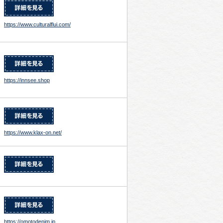
https://www.culturalflui.com/
https://innsee.shop
https://www.klax-on.net/
https://omotodenim.jp