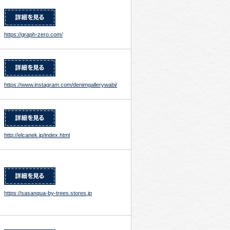
https://graph-zero.com/
https://www.instagram.com/denimgallerywabi/
http://elcanek.jp/index.html
https://sasanqua-by-trees.stores.jp