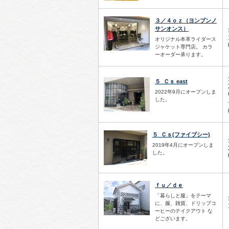
３／４ｏｚ（ヨンブンノ
サンオンス）
オリジナル本革ライダース
ジャケット専門店。 カラ
ーオーダー承ります。
５_Ｃｓ east
2022年9月にオープンしま
した。
５_Ｃｓ(ファイブシー)
2019年4月にオープンしま
した。
ｆｕ／ｄｅ
「暮らしと服」をテーマ
に、服、雑貨、ドリップコ
ーヒーのテイクアウト な
どございます。