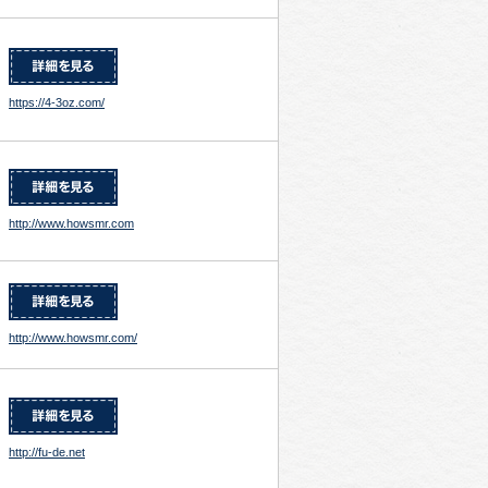
https://4-3oz.com/
http://www.howsmr.com
http://www.howsmr.com/
http://fu-de.net