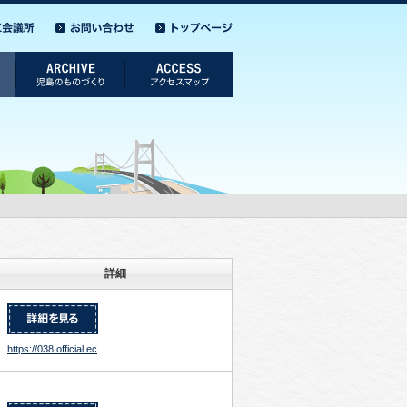
詳細
https://038.official.ec