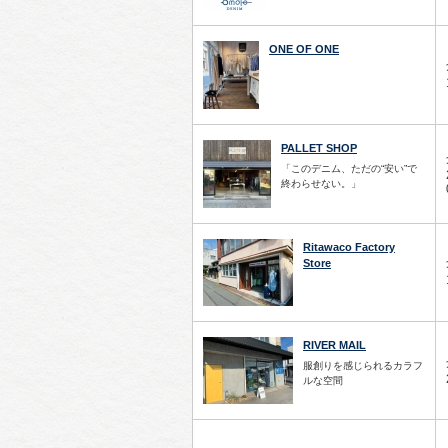
ONE OF ONE
PALLET SHOP
「このデニム、ただの“安い”で
終わらせない。」
Ritawaco Factory
Store
RIVER MAIL
服創りを感じられるカラフ
ルな空間